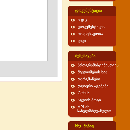
დოკუმენტაცია
ხ.დ.კ.
დოკუმენტაცია
თავსებადობა
ვიკი
შემუშავება
პროგრამისტებისთვის
შეცდომების სია
თარგმანები
დღიური აგებები
GitHub
აგების ბოტი
API-ის
სახელმძღვანელო
სხვ. მენიუ