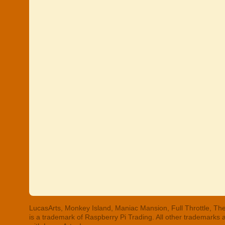
LucasArts, Monkey Island, Maniac Mansion, Full Throttle, The
is a trademark of Raspberry Pi Trading. All other trademarks