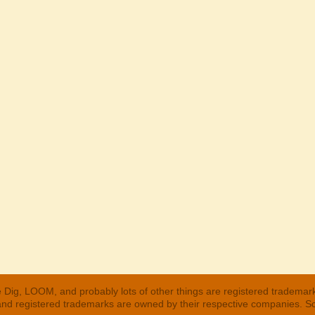
 Dig, LOOM, and probably lots of other things are registered trademar
 and registered trademarks are owned by their respective companies. S