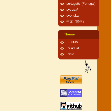
português (Portugal)
русский
svenska
中文（简体）
Theme
SCUMM
Residual
Retro