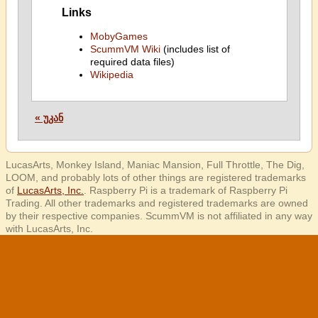
Links
MobyGames
ScummVM Wiki
(includes list of
required data files)
Wikipedia
« უკან
LucasArts, Monkey Island, Maniac Mansion, Full Throttle, The Dig,
LOOM, and probably lots of other things are registered trademarks
of
LucasArts, Inc.
. Raspberry Pi is a trademark of Raspberry Pi
Trading. All other trademarks and registered trademarks are owned
by their respective companies. ScummVM is not affiliated in any way
with LucasArts, Inc.