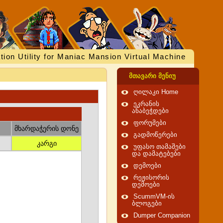
tion Utility for Maniac Mansion Virtual Machine
მთავარი მენიუ
ღილაკი Home
ეკრანის
ანაბეჭდები
ფორუმები
მხარდაჭერის დონე
გადმოწერები
კარგი
უფასო თამაშები
და დამატებები
დემოები
რეჟისორის
დემოები
ScummVM-ის
ბლოგები
Dumper Companion