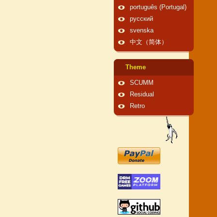
português (Portugal)
русский
svenska
中文（简体）
Theme
SCUMM
Residual
Retro