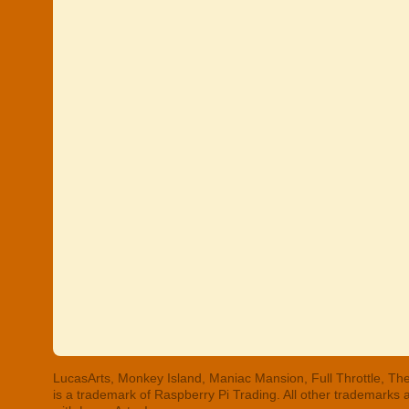
LucasArts, Monkey Island, Maniac Mansion, Full Throttle, The
is a trademark of Raspberry Pi Trading. All other trademarks