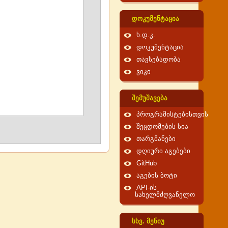
დოკუმენტაცია
ხ.დ.კ.
დოკუმენტაცია
თავსებადობა
ვიკი
შემუშავება
პროგრამისტებისთვის
შეცდომების სია
თარგმანები
დღიური აგებები
GitHub
აგების ბოტი
API-ის
სახელმძღვანელო
სხვ. მენიუ