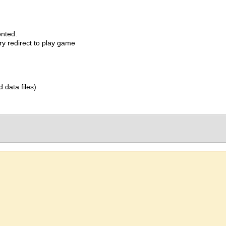
ented.
y redirect to play game
d data files)