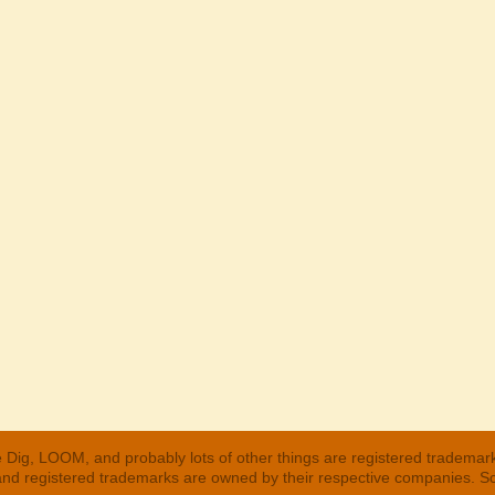
 Dig, LOOM, and probably lots of other things are registered trademar
 and registered trademarks are owned by their respective companies. S