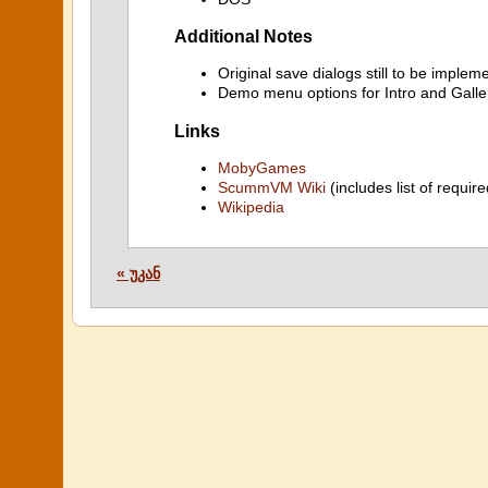
Additional Notes
Original save dialogs still to be implem
Demo menu options for Intro and Galler
Links
MobyGames
ScummVM Wiki
(includes list of require
Wikipedia
« უკან