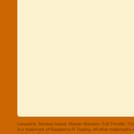
LucasArts, Monkey Island, Maniac Mansion, Full Throttle, The
is a trademark of Raspberry Pi Trading. All other trademarks