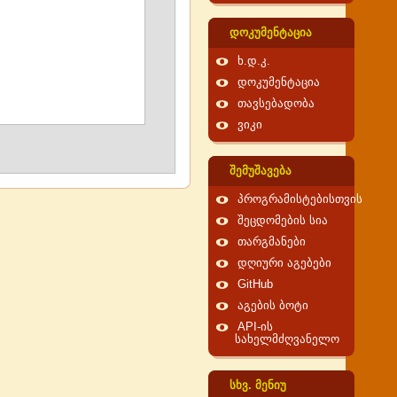
დოკუმენტაცია
ხ.დ.კ.
დოკუმენტაცია
თავსებადობა
ვიკი
შემუშავება
პროგრამისტებისთვის
შეცდომების სია
თარგმანები
დღიური აგებები
GitHub
აგების ბოტი
API-ის
სახელმძღვანელო
სხვ. მენიუ