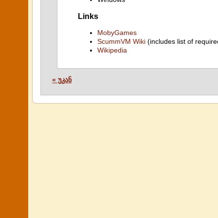
Links
MobyGames
ScummVM Wiki
(includes list of require
Wikipedia
« უკან