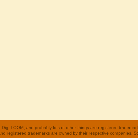
 Dig, LOOM, and probably lots of other things are registered trademar
 and registered trademarks are owned by their respective companies. S