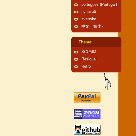
português (Portugal)
русский
svenska
中文（简体）
Theme
SCUMM
Residual
Retro