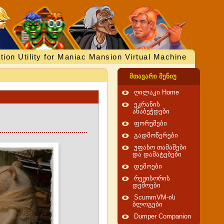
tion Utility for Maniac Mansion Virtual Machine
მთავარი მენიუ
ღილაკი Home
ეკრანის
ანაბეჭდები
ფორუმები
გადმოწერები
უფასო თამაშები
და დამატებები
დემოები
რეჟისორის
დემოები
ScummVM-ის
ბლოგები
Dumper Companion