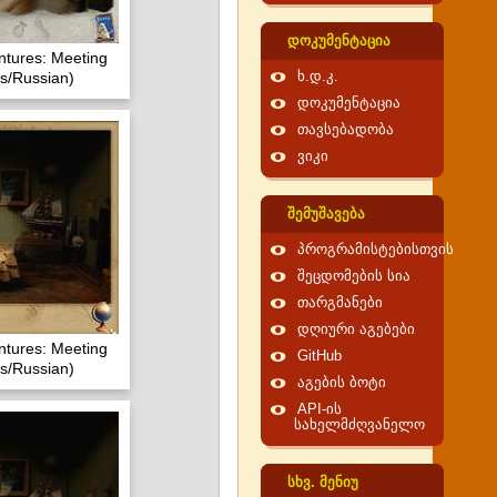
დოკუმენტაცია
ntures: Meeting
s/Russian)
ხ.დ.კ.
დოკუმენტაცია
თავსებადობა
ვიკი
შემუშავება
პროგრამისტებისთვის
შეცდომების სია
თარგმანები
დღიური აგებები
ntures: Meeting
GitHub
s/Russian)
აგების ბოტი
API-ის
სახელმძღვანელო
სხვ. მენიუ