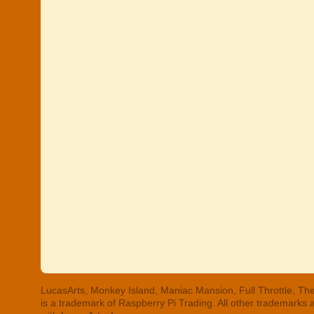
LucasArts, Monkey Island, Maniac Mansion, Full Throttle, The
is a trademark of Raspberry Pi Trading. All other trademarks