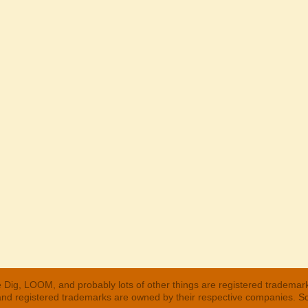
 Dig, LOOM, and probably lots of other things are registered trademar
 and registered trademarks are owned by their respective companies. S