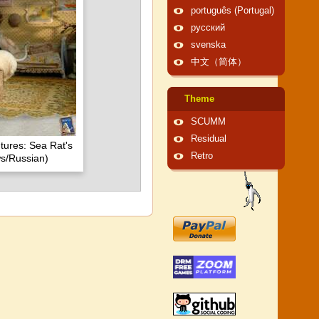
português (Portugal)
русский
svenska
中文（简体）
Theme
SCUMM
Residual
tures: Sea Rat's
Retro
s/Russian)