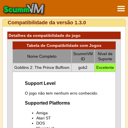
Compatibilidade da versão 1.3.0
Detalhes da compatibilidade do jogo
Tabela de Compatibilidade com Jogos
ScummVM
Nível de
Nome Completo
ID
Suporte
Gobliins 2: The Prince Buffoon
gob2
Excelente
Support Level
O jogo não tem nenhum erro conhecido.
Supported Platforms
Amiga
Atari ST
DOS