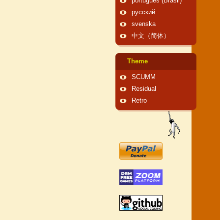
português (Brasil)
русский
svenska
中文（简体）
Theme
SCUMM
Residual
Retro