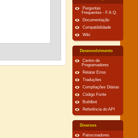
Perguntas
Frequentes - F.A.Q.
Documentação
Compatibilidade
Wiki
Desenvolvimento
Centro de
Programadores
Relatar Erros
Traduções
Compilações Diárias
Código Fonte
Buildbot
Referência do API
Diversos
Patrocinadores