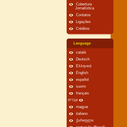
Cobertura
Jornalística
Contatos
Ligações
Créditos
Language
català
Deutsch
Ελληνικά
English
español
suomi
français
עברית
magyar
italiano
ქართული