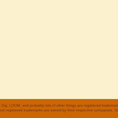
 Dig, LOOM, and probably lots of other things are registered trademar
 and registered trademarks are owned by their respective companies. S