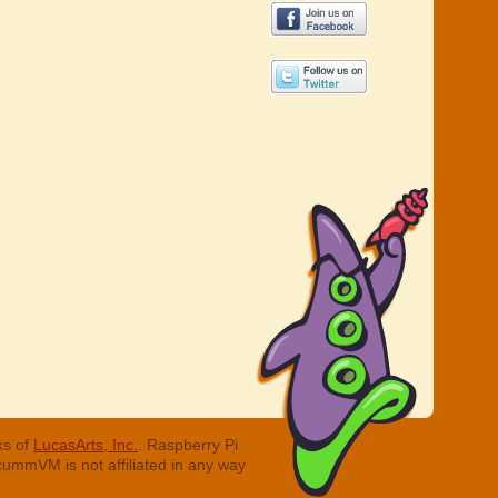
ks of
LucasArts, Inc.
. Raspberry Pi
cummVM is not affiliated in any way