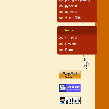
português (Brasil)
русский
svenska
中文（简体）
Theme
SCUMM
Residual
Retro