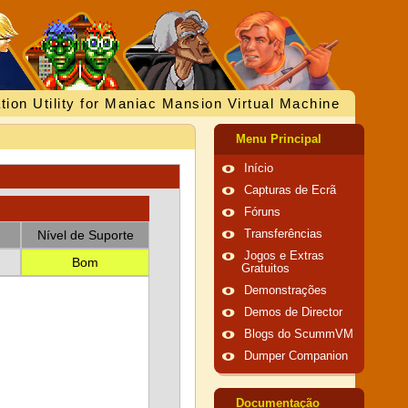
tion Utility for Maniac Mansion Virtual Machine
Menu Principal
Início
Capturas de Ecrã
Fóruns
Nível de Suporte
Transferências
Jogos e Extras
Bom
Gratuitos
Demonstrações
Demos de Director
Blogs do ScummVM
Dumper Companion
Documentação