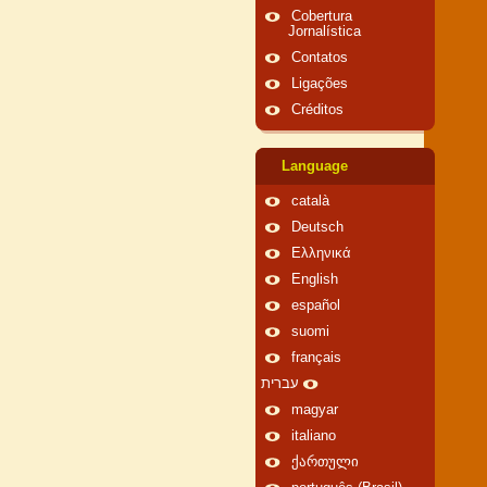
Cobertura
Jornalística
Contatos
Ligações
Créditos
Language
català
Deutsch
Ελληνικά
English
español
suomi
français
עברית
magyar
italiano
ქართული