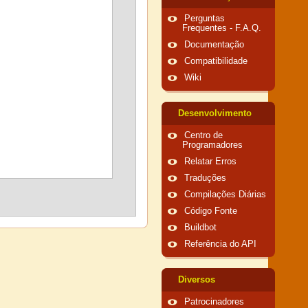
Perguntas
Frequentes - F.A.Q.
Documentação
Compatibilidade
Wiki
Desenvolvimento
Centro de
Programadores
Relatar Erros
Traduções
Compilações Diárias
Código Fonte
Buildbot
Referência do API
Diversos
Patrocinadores