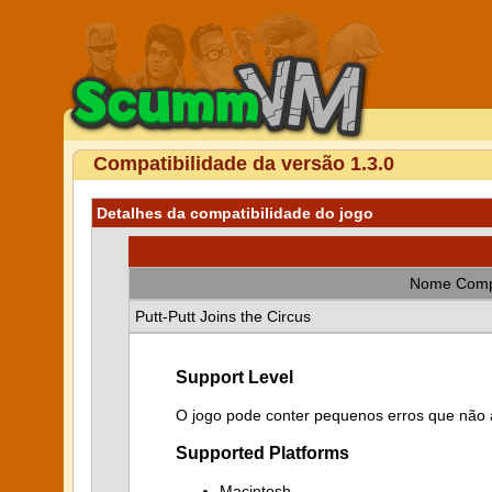
Compatibilidade da versão 1.3.0
Detalhes da compatibilidade do jogo
Nome Comp
Putt-Putt Joins the Circus
Support Level
O jogo pode conter pequenos erros que não a
Supported Platforms
Macintosh