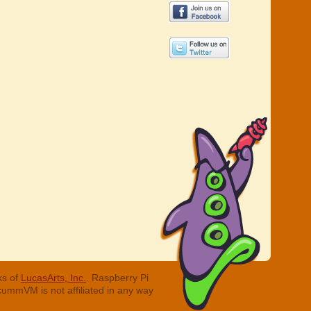
ks of
LucasArts, Inc.
. Raspberry Pi
cummVM is not affiliated in any way