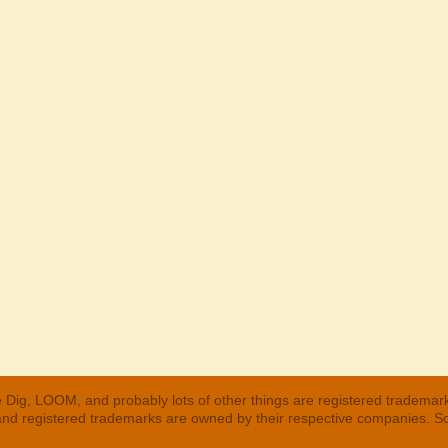
 Dig, LOOM, and probably lots of other things are registered trademar
 and registered trademarks are owned by their respective companies. S