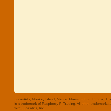
LucasArts, Monkey Island, Maniac Mansion, Full Throttle, The
is a trademark of Raspberry Pi Trading. All other trademarks
with LucasArts, Inc.