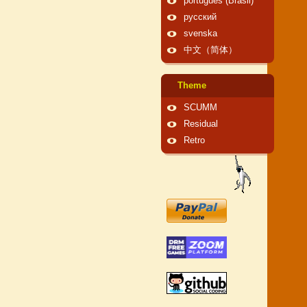
português (Brasil)
русский
svenska
中文（简体）
Theme
SCUMM
Residual
Retro