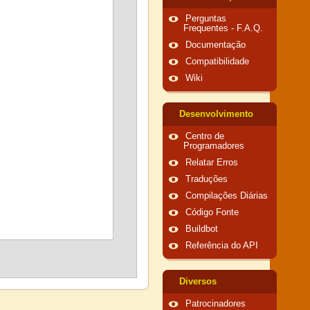
Perguntas
Frequentes - F.A.Q.
Documentação
Compatibilidade
Wiki
Desenvolvimento
Centro de
Programadores
Relatar Erros
Traduções
Compilações Diárias
Código Fonte
Buildbot
Referência do API
Diversos
Patrocinadores