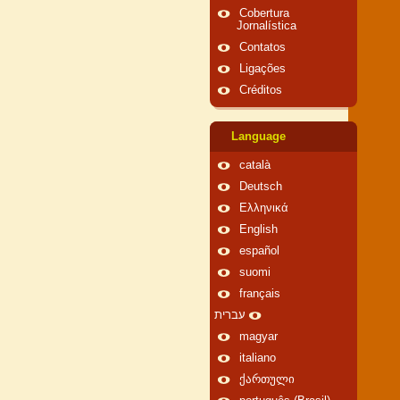
Cobertura
Jornalística
Contatos
Ligações
Créditos
Language
català
Deutsch
Ελληνικά
English
español
suomi
français
עברית
magyar
italiano
ქართული