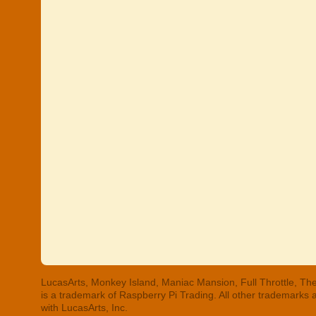
LucasArts, Monkey Island, Maniac Mansion, Full Throttle, The
is a trademark of Raspberry Pi Trading. All other trademarks
with LucasArts, Inc.