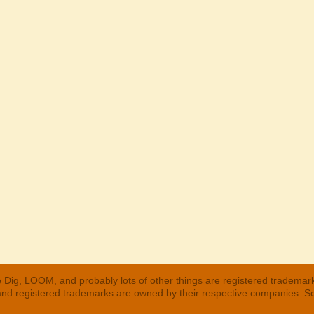
 Dig, LOOM, and probably lots of other things are registered trademar
 and registered trademarks are owned by their respective companies. S