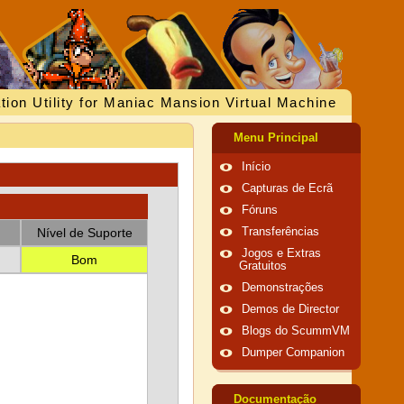
tion Utility for Maniac Mansion Virtual Machine
Menu Principal
Início
Capturas de Ecrã
Fóruns
Nível de Suporte
Transferências
Jogos e Extras
Bom
Gratuitos
Demonstrações
Demos de Director
Blogs do ScummVM
Dumper Companion
Documentação