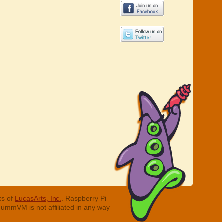
ks of
LucasArts, Inc.
. Raspberry Pi
cummVM is not affiliated in any way