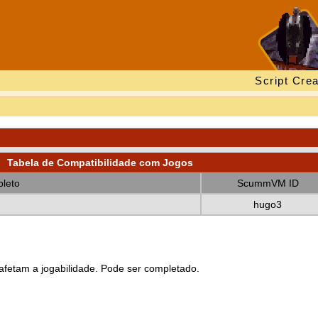
Script Crea
Tabela de Compatibilidade com Jogos
leto
ScummVM ID
hugo3
fetam a jogabilidade. Pode ser completado.