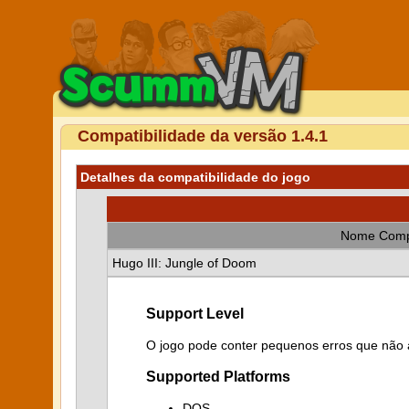
Compatibilidade da versão 1.4.1
Detalhes da compatibilidade do jogo
Nome Comp
Hugo III: Jungle of Doom
Support Level
O jogo pode conter pequenos erros que não a
Supported Platforms
DOS