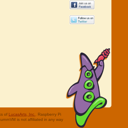
ks of
LucasArts, Inc.
. Raspberry Pi
cummVM is not affiliated in any way