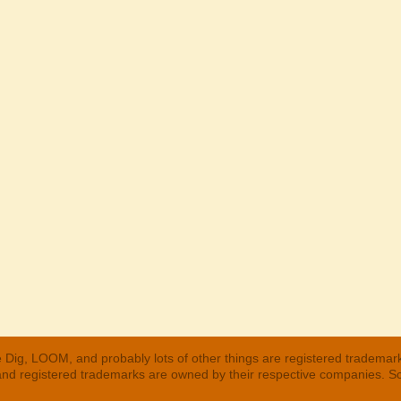
 Dig, LOOM, and probably lots of other things are registered trademar
 and registered trademarks are owned by their respective companies. S