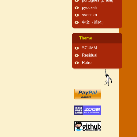
português (Brasil)
русский
svenska
中文（简体）
Theme
SCUMM
Residual
Retro