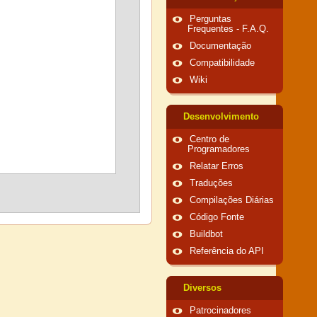
Perguntas
Frequentes - F.A.Q.
Documentação
Compatibilidade
Wiki
Desenvolvimento
Centro de
Programadores
Relatar Erros
Traduções
Compilações Diárias
Código Fonte
Buildbot
Referência do API
Diversos
Patrocinadores