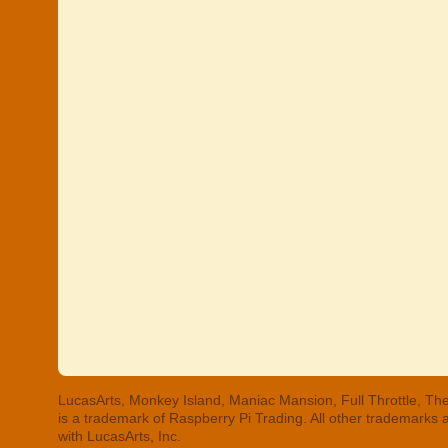
LucasArts, Monkey Island, Maniac Mansion, Full Throttle, The
is a trademark of Raspberry Pi Trading. All other trademarks
with LucasArts, Inc.