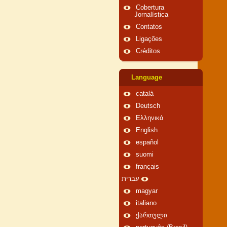
Cobertura
Jornalística
Contatos
Ligações
Créditos
Language
català
Deutsch
Ελληνικά
English
español
suomi
français
עברית
magyar
italiano
ქართული