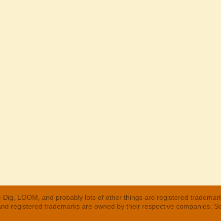
 Dig, LOOM, and probably lots of other things are registered trademar
 and registered trademarks are owned by their respective companies. S