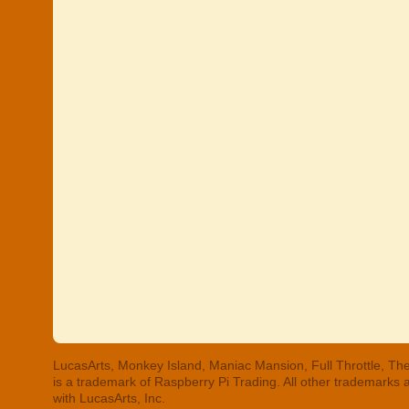
LucasArts, Monkey Island, Maniac Mansion, Full Throttle, The
is a trademark of Raspberry Pi Trading. All other trademarks
with LucasArts, Inc.