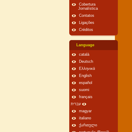
Cobertura
Jornalística
Contatos
Ligações
Créditos
Language
català
Deutsch
Ελληνικά
English
español
suomi
français
עברית
magyar
italiano
ქართული