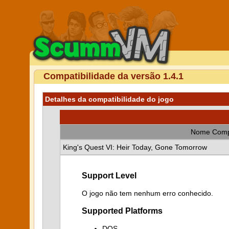
Compatibilidade da versão 1.4.1
Detalhes da compatibilidade do jogo
Nome Comp
King's Quest VI: Heir Today, Gone Tomorrow
Support Level
O jogo não tem nenhum erro conhecido.
Supported Platforms
DOS