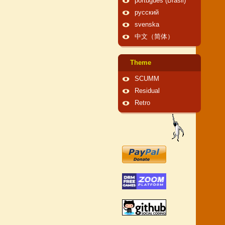
português (Brasil)
русский
svenska
中文（简体）
Theme
SCUMM
Residual
Retro