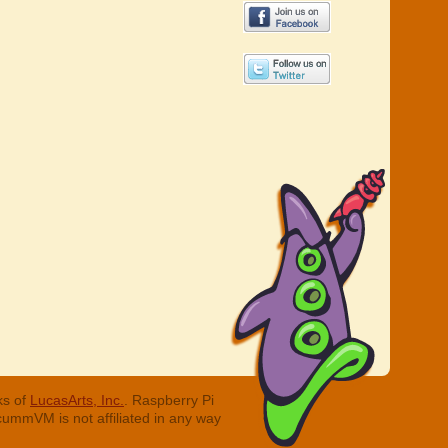
ks of
LucasArts, Inc.
. Raspberry Pi
cummVM is not affiliated in any way