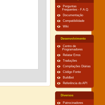
Perguntas
Frequentes - F.A.Q.
Documentação
Compatibilidade
Wiki
Desenvolvimento
Centro de
Programadores
Relatar Erros
Traduções
Compilações Diárias
Código Fonte
Buildbot
Referência do API
Diversos
Patrocinadores