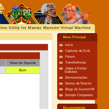
tion Utility for Maniac Mansion Virtual Machine
Menu Principal
Início
Capturas de Ecrã
Fóruns
Nível de Suporte
Transferências
Jogos e Extras
Bom
Gratuitos
Demonstrações
Demos de Director
Blogs do ScummVM
Dumper Companion
Documentação