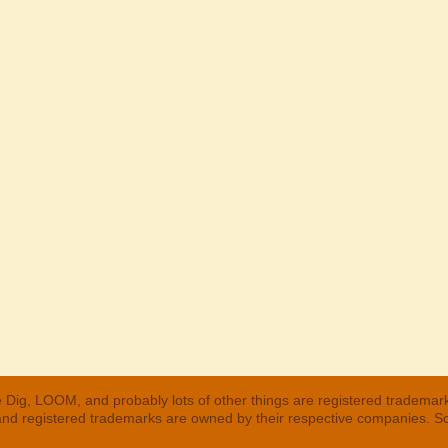
 Dig, LOOM, and probably lots of other things are registered trademar
 and registered trademarks are owned by their respective companies. S