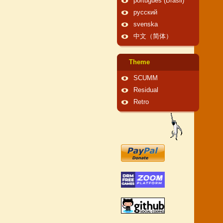
português (Brasil)
русский
svenska
中文（简体）
Theme
SCUMM
Residual
Retro