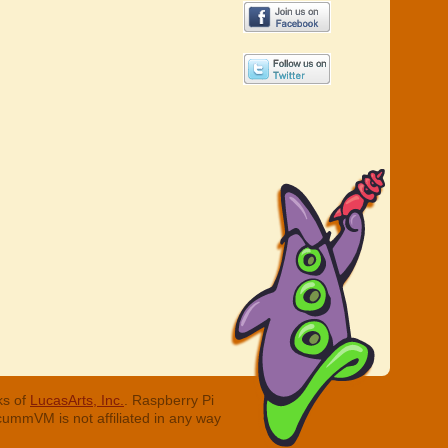
ks of
LucasArts, Inc.
. Raspberry Pi
cummVM is not affiliated in any way