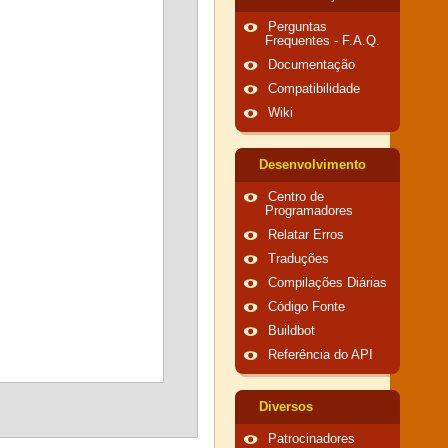
Perguntas
Frequentes - F.A.Q.
Documentação
Compatibilidade
Wiki
Desenvolvimento
Centro de
Programadores
Relatar Erros
Traduções
Compilações Diárias
Código Fonte
Buildbot
Referência do API
Diversos
Patrocinadores