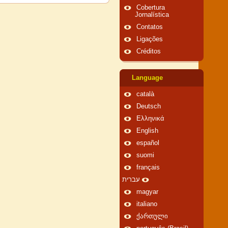
Cobertura
Jornalística
Contatos
Ligações
Créditos
Language
català
Deutsch
Ελληνικά
English
español
suomi
français
עברית
magyar
italiano
ქართული