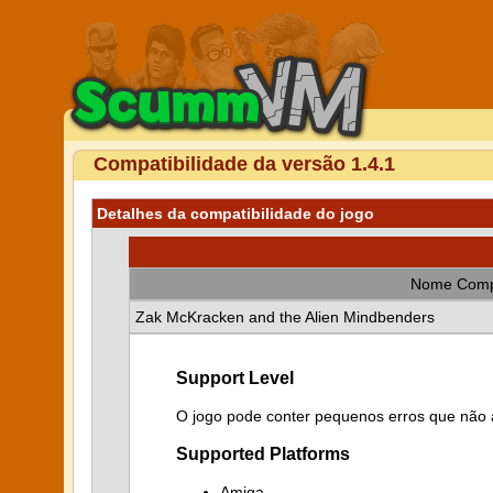
Compatibilidade da versão 1.4.1
Detalhes da compatibilidade do jogo
Nome Comp
Zak McKracken and the Alien Mindbenders
Support Level
O jogo pode conter pequenos erros que não a
Supported Platforms
Amiga