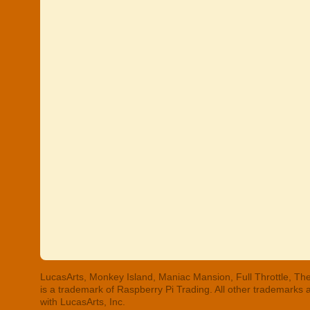
LucasArts, Monkey Island, Maniac Mansion, Full Throttle, The
is a trademark of Raspberry Pi Trading. All other trademarks
with LucasArts, Inc.