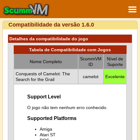
Compatibilidade da versão 1.6.0
Detalhes da compatibilidade do jogo
Tabela de Compatibilidade com Jogos
ScummVM
Nível de
Nome Completo
ID
Suporte
Conquests of Camelot: The
camelot
Excelente
Search for the Grail
Support Level
O jogo não tem nenhum erro conhecido.
Supported Platforms
Amiga
Atari ST