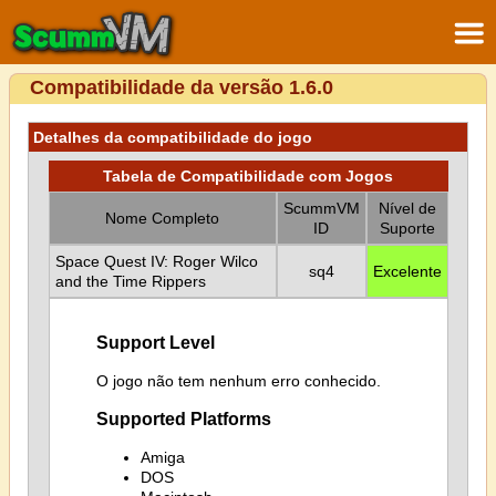
Compatibilidade da versão 1.6.0
Detalhes da compatibilidade do jogo
Tabela de Compatibilidade com Jogos
ScummVM
Nível de
Nome Completo
ID
Suporte
Space Quest IV: Roger Wilco
sq4
Excelente
and the Time Rippers
Support Level
O jogo não tem nenhum erro conhecido.
Supported Platforms
Amiga
DOS