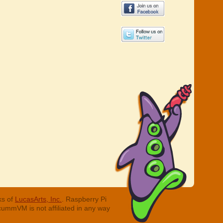
ks of
LucasArts, Inc.
. Raspberry Pi
cummVM is not affiliated in any way