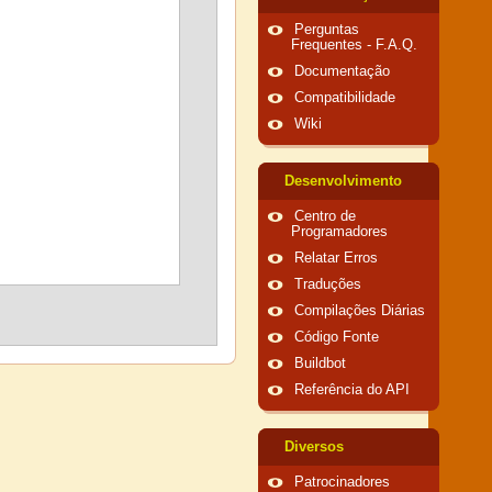
Perguntas
Frequentes - F.A.Q.
Documentação
Compatibilidade
Wiki
Desenvolvimento
Centro de
Programadores
Relatar Erros
Traduções
Compilações Diárias
Código Fonte
Buildbot
Referência do API
Diversos
Patrocinadores