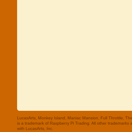
LucasArts, Monkey Island, Maniac Mansion, Full Throttle, The
is a trademark of Raspberry Pi Trading. All other trademarks
with LucasArts, Inc.