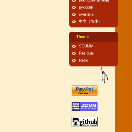
português (Brasil)
русский
svenska
中文（简体）
Theme
SCUMM
Residual
Retro