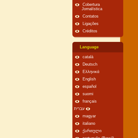
Cobertura
Jornalística
Contatos
Ligações
Créditos
Language
català
Deutsch
Ελληνικά
English
español
suomi
français
עברית
magyar
italiano
ქართული