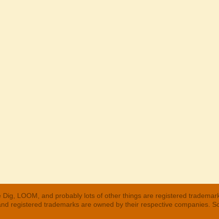
 Dig, LOOM, and probably lots of other things are registered trademar
 and registered trademarks are owned by their respective companies. S