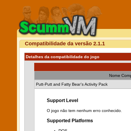
Compatibilidade da versão 2.1.1
Detalhes da compatibilidade do jogo
Nome Comp
Putt-Putt and Fatty Bear's Activity Pack
Support Level
O jogo não tem nenhum erro conhecido.
Supported Platforms
DOS