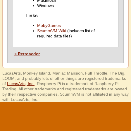
Macintosh
Windows
Links
MobyGames
ScummVM Wiki
(includes list of
required data files)
« Retroceder
LucasArts, Monkey Island, Maniac Mansion, Full Throttle, The Dig,
LOOM, and probably lots of other things are registered trademarks
of
LucasArts, Inc.
. Raspberry Pi is a trademark of Raspberry Pi
Trading. All other trademarks and registered trademarks are owned
by their respective companies. ScummVM is not affiliated in any way
with LucasArts, Inc.