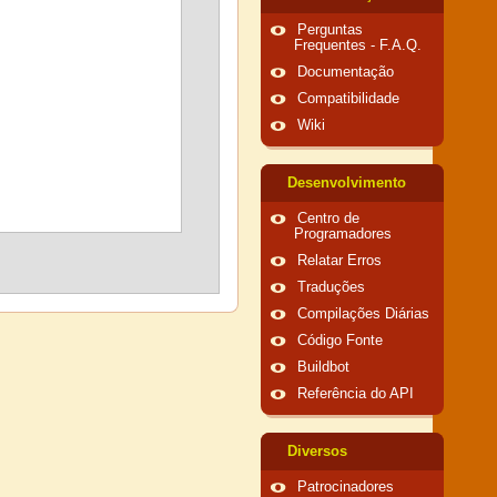
Perguntas
Frequentes - F.A.Q.
Documentação
Compatibilidade
Wiki
Desenvolvimento
Centro de
Programadores
Relatar Erros
Traduções
Compilações Diárias
Código Fonte
Buildbot
Referência do API
Diversos
Patrocinadores