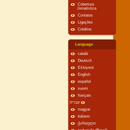
Cobertura
Jornalística
Contatos
Ligações
Créditos
Language
català
Deutsch
Ελληνικά
English
español
suomi
français
עברית
magyar
italiano
ქართული