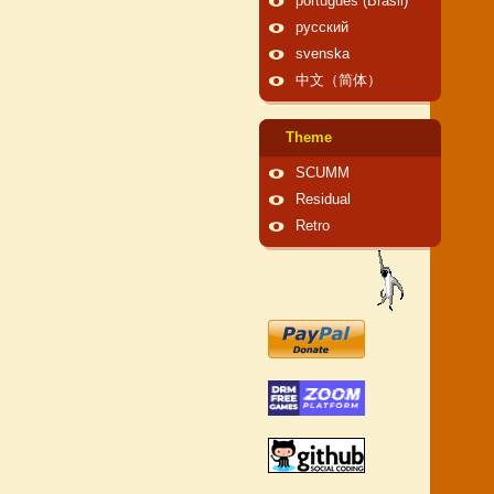
português (Brasil)
русский
svenska
中文（简体）
Theme
SCUMM
Residual
Retro