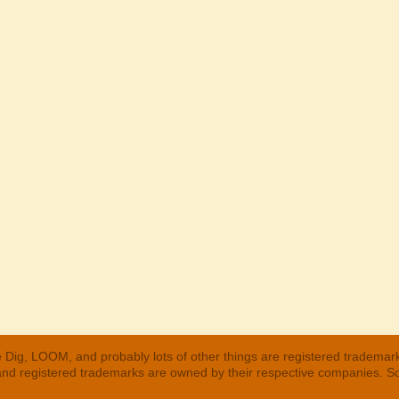
 Dig, LOOM, and probably lots of other things are registered trademar
 and registered trademarks are owned by their respective companies. S