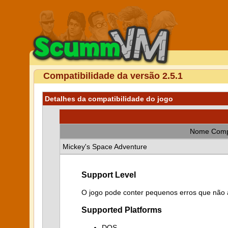
Compatibilidade da versão 2.5.1
Detalhes da compatibilidade do jogo
Nome Comp
Mickey's Space Adventure
Support Level
O jogo pode conter pequenos erros que não a
Supported Platforms
DOS