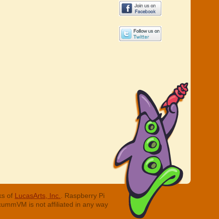
ks of
LucasArts, Inc.
. Raspberry Pi
cummVM is not affiliated in any way