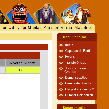
tion Utility for Maniac Mansion Virtual Machine
Menu Principal
Início
Capturas de Ecrã
Fóruns
Nível de Suporte
Transferências
Jogos e Extras
Bom
Gratuitos
Demonstrações
Demos de Director
Blogs do ScummVM
Dumper Companion
Documentação