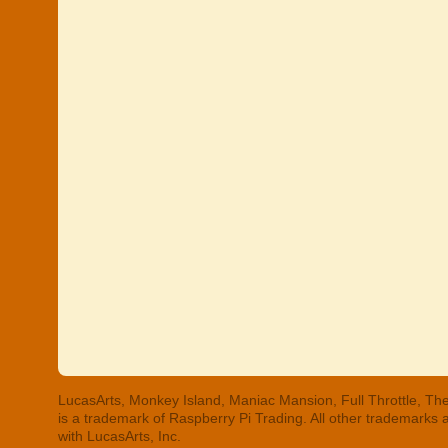
LucasArts, Monkey Island, Maniac Mansion, Full Throttle, The
is a trademark of Raspberry Pi Trading. All other trademarks
with LucasArts, Inc.