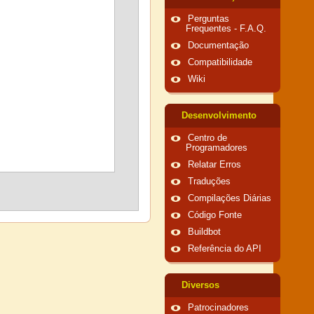
Perguntas
Frequentes - F.A.Q.
Documentação
Compatibilidade
Wiki
Desenvolvimento
Centro de
Programadores
Relatar Erros
Traduções
Compilações Diárias
Código Fonte
Buildbot
Referência do API
Diversos
Patrocinadores