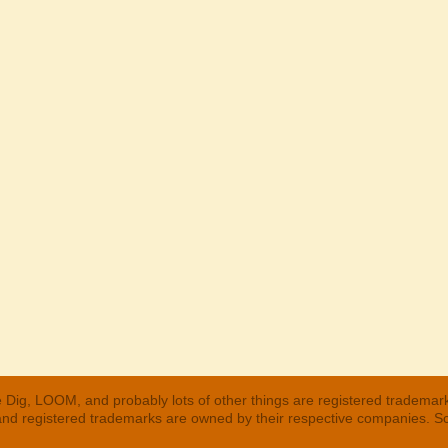
 Dig, LOOM, and probably lots of other things are registered trademar
 and registered trademarks are owned by their respective companies. S