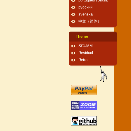
português (Brasil)
русский
svenska
中文（简体）
Theme
SCUMM
Residual
Retro