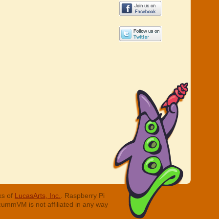
ks of
LucasArts, Inc.
. Raspberry Pi
cummVM is not affiliated in any way