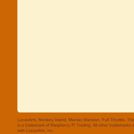
LucasArts, Monkey Island, Maniac Mansion, Full Throttle, The
is a trademark of Raspberry Pi Trading. All other trademarks
with LucasArts, Inc.