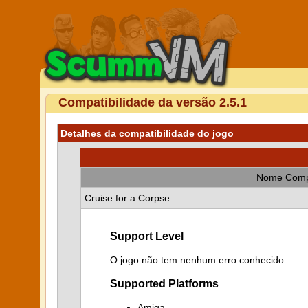
Compatibilidade da versão 2.5.1
Detalhes da compatibilidade do jogo
Nome Comp
Cruise for a Corpse
Support Level
O jogo não tem nenhum erro conhecido.
Supported Platforms
Amiga