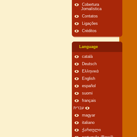
Cobertura
Jornalística
Contatos
Ligações
Créditos
Language
català
Deutsch
Ελληνικά
English
español
suomi
français
עברית
magyar
italiano
ქართული