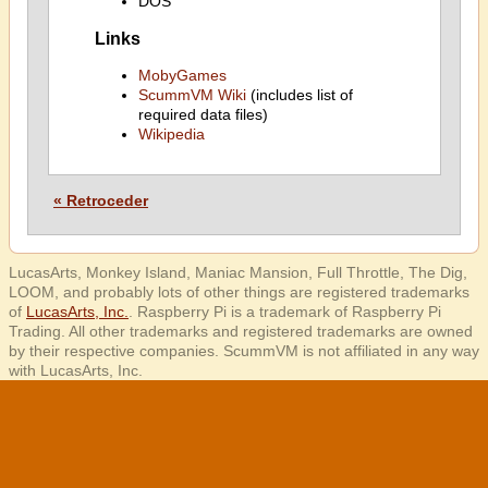
DOS
Links
MobyGames
ScummVM Wiki
(includes list of
required data files)
Wikipedia
« Retroceder
LucasArts, Monkey Island, Maniac Mansion, Full Throttle, The Dig,
LOOM, and probably lots of other things are registered trademarks
of
LucasArts, Inc.
. Raspberry Pi is a trademark of Raspberry Pi
Trading. All other trademarks and registered trademarks are owned
by their respective companies. ScummVM is not affiliated in any way
with LucasArts, Inc.