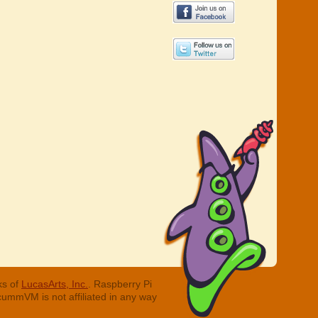
ks of
LucasArts, Inc.
. Raspberry Pi
cummVM is not affiliated in any way