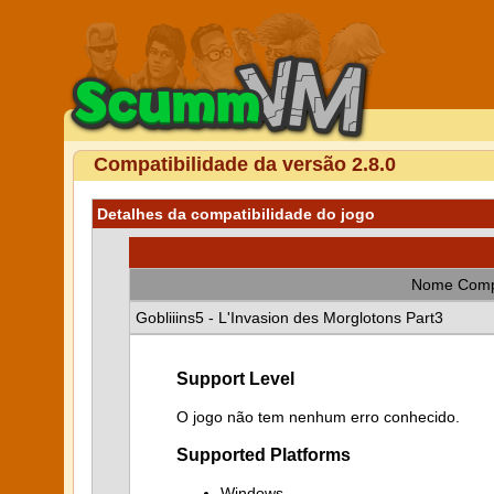
Compatibilidade da versão 2.8.0
Detalhes da compatibilidade do jogo
Nome Comp
Gobliiins5 - L'Invasion des Morglotons Part3
Support Level
O jogo não tem nenhum erro conhecido.
Supported Platforms
Windows