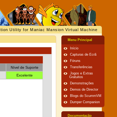
tion Utility for Maniac Mansion Virtual Machine
Menu Principal
Início
Capturas de Ecrã
Fóruns
Nível de Suporte
Transferências
Jogos e Extras
Excelente
Gratuitos
Demonstrações
Demos de Director
Blogs do ScummVM
Dumper Companion
Documentação