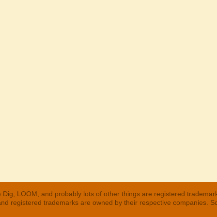
 Dig, LOOM, and probably lots of other things are registered trademar
 and registered trademarks are owned by their respective companies. S