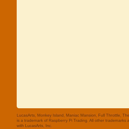
LucasArts, Monkey Island, Maniac Mansion, Full Throttle, The
is a trademark of Raspberry Pi Trading. All other trademarks
with LucasArts, Inc.