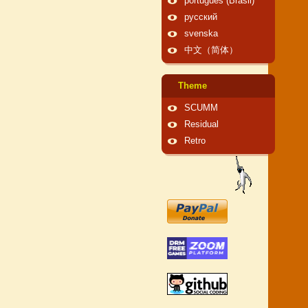
português (Brasil)
русский
svenska
中文（简体）
Theme
SCUMM
Residual
Retro