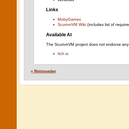
Links
MobyGames
ScummVM Wiki
(includes list of require
Available At
The ScummVM project does not endorse any ind
Itch.io
« Retroceder