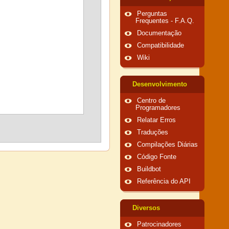
Perguntas
Frequentes - F.A.Q.
Documentação
Compatibilidade
Wiki
Desenvolvimento
Centro de
Programadores
Relatar Erros
Traduções
Compilações Diárias
Código Fonte
Buildbot
Referência do API
Diversos
Patrocinadores