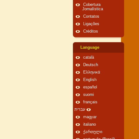
Cobertura
Jornalística
Contatos
Ligações
Créditos
Language
català
Deutsch
Ελληνικά
English
español
suomi
français
עברית
magyar
italiano
ქართული