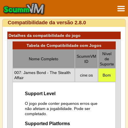
Compatibilidade da versão 2.8.0
Detalhes da compatibilidade do jogo
Tabela de Compatibilidade com Jogos
Nível
ScummVM
Nome Completo
de
ID
Suporte
007: James Bond - The Stealth
cine:os
Bom
Affair
Support Level
O jogo pode conter pequenos erros que
não afetam a jogabilidade. Pode ser
completado.
Supported Platforms