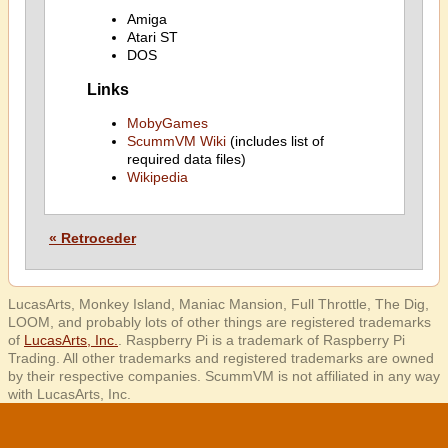
Amiga
Atari ST
DOS
Links
MobyGames
ScummVM Wiki
(includes list of
required data files)
Wikipedia
« Retroceder
LucasArts, Monkey Island, Maniac Mansion, Full Throttle, The Dig,
LOOM, and probably lots of other things are registered trademarks
of
LucasArts, Inc.
. Raspberry Pi is a trademark of Raspberry Pi
Trading. All other trademarks and registered trademarks are owned
by their respective companies. ScummVM is not affiliated in any way
with LucasArts, Inc.