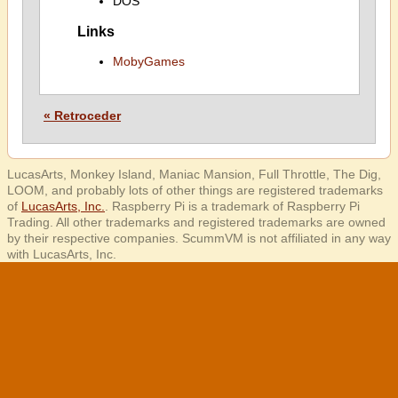
DOS
Links
MobyGames
« Retroceder
LucasArts, Monkey Island, Maniac Mansion, Full Throttle, The Dig,
LOOM, and probably lots of other things are registered trademarks
of
LucasArts, Inc.
. Raspberry Pi is a trademark of Raspberry Pi
Trading. All other trademarks and registered trademarks are owned
by their respective companies. ScummVM is not affiliated in any way
with LucasArts, Inc.