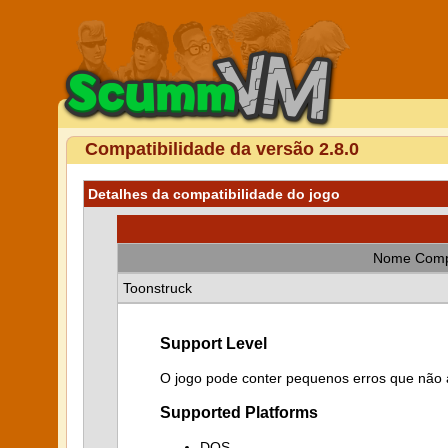
Compatibilidade da versão 2.8.0
Detalhes da compatibilidade do jogo
Nome Comp
Toonstruck
Support Level
O jogo pode conter pequenos erros que não a
Supported Platforms
DOS