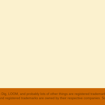
 Dig, LOOM, and probably lots of other things are registered trademar
 and registered trademarks are owned by their respective companies. S