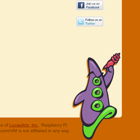
ks of
LucasArts, Inc.
. Raspberry Pi
cummVM is not affiliated in any way