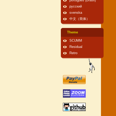
português (Brasil)
русский
svenska
中文（简体）
Theme
SCUMM
Residual
Retro