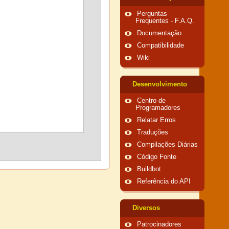
Perguntas
Frequentes - F.A.Q.
Documentação
Compatibilidade
Wiki
Desenvolvimento
Centro de
Programadores
Relatar Erros
Traduções
Compilações Diárias
Código Fonte
Buildbot
Referência do API
Diversos
Patrocinadores