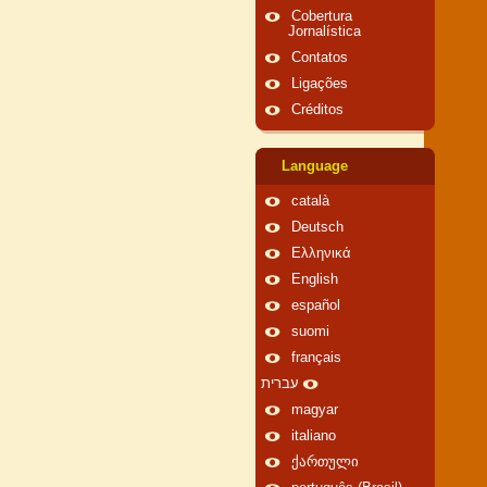
Cobertura
Jornalística
Contatos
Ligações
Créditos
Language
català
Deutsch
Ελληνικά
English
español
suomi
français
עברית
magyar
italiano
ქართული