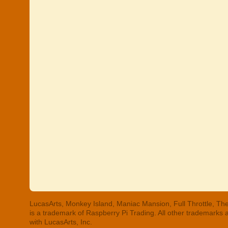
LucasArts, Monkey Island, Maniac Mansion, Full Throttle, The
is a trademark of Raspberry Pi Trading. All other trademarks
with LucasArts, Inc.