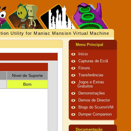
tion Utility for Maniac Mansion Virtual Machine
Menu Principal
Início
Capturas de Ecrã
Fóruns
Nível de Suporte
Transferências
Jogos e Extras
Bom
Gratuitos
Demonstrações
Demos de Director
Blogs do ScummVM
Dumper Companion
Documentação