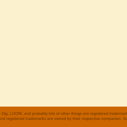
 Dig, LOOM, and probably lots of other things are registered trademar
 and registered trademarks are owned by their respective companies. S