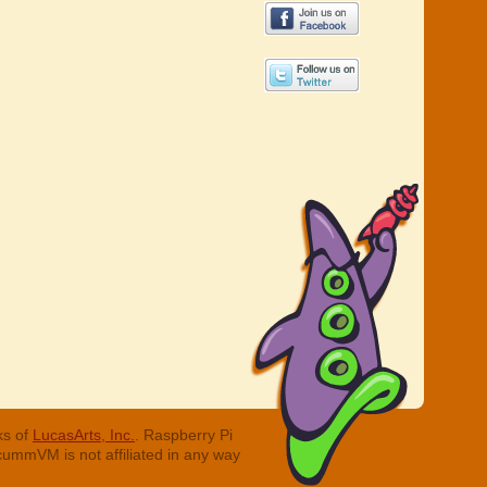
ks of
LucasArts, Inc.
. Raspberry Pi
cummVM is not affiliated in any way