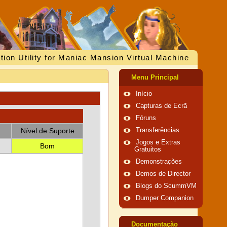
tion Utility for Maniac Mansion Virtual Machine
Menu Principal
Início
Capturas de Ecrã
Fóruns
Nível de Suporte
Transferências
Jogos e Extras
Bom
Gratuitos
Demonstrações
Demos de Director
Blogs do ScummVM
Dumper Companion
Documentação