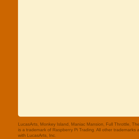
LucasArts, Monkey Island, Maniac Mansion, Full Throttle, The
is a trademark of Raspberry Pi Trading. All other trademarks
with LucasArts, Inc.