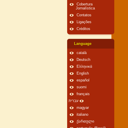
Cobertura
Jornalística
Contatos
Ligações
Créditos
Language
català
Deutsch
Ελληνικά
English
español
suomi
français
עברית
magyar
italiano
ქართული