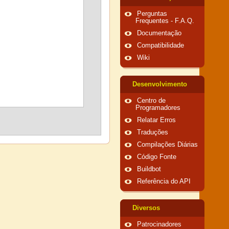
Perguntas
Frequentes - F.A.Q.
Documentação
Compatibilidade
Wiki
Desenvolvimento
Centro de
Programadores
Relatar Erros
Traduções
Compilações Diárias
Código Fonte
Buildbot
Referência do API
Diversos
Patrocinadores