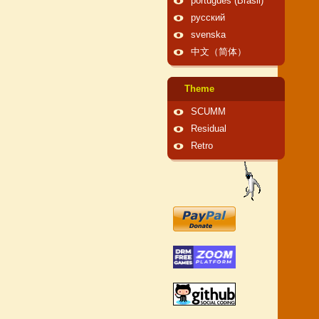
português (Brasil)
русский
svenska
中文（简体）
Theme
SCUMM
Residual
Retro