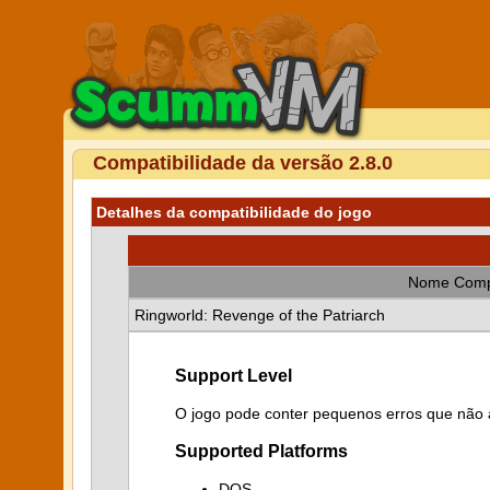
Compatibilidade da versão 2.8.0
Detalhes da compatibilidade do jogo
Nome Comp
Ringworld: Revenge of the Patriarch
Support Level
O jogo pode conter pequenos erros que não a
Supported Platforms
DOS