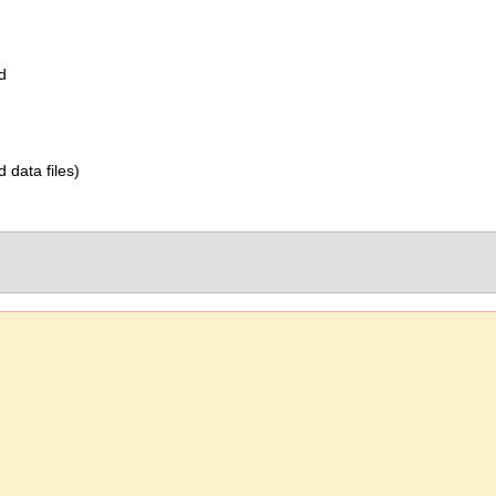
d
d data files)