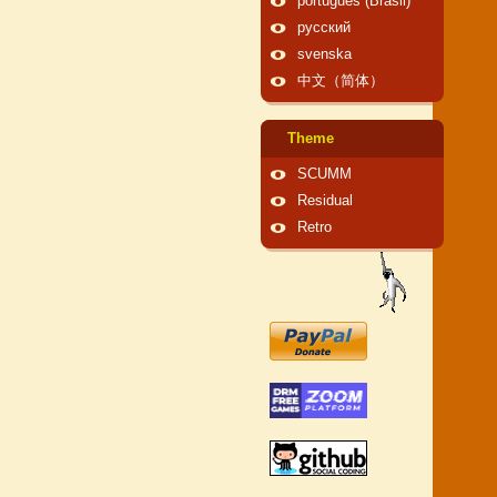
português (Brasil)
русский
svenska
中文（简体）
Theme
SCUMM
Residual
Retro