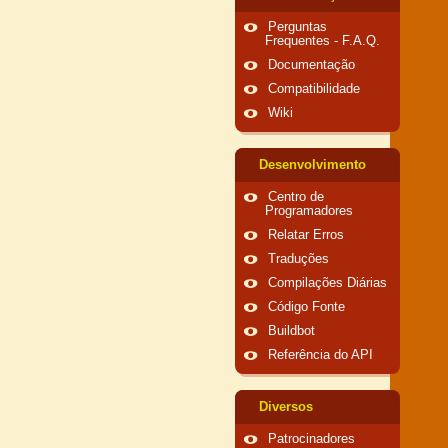
Perguntas
Frequentes - F.A.Q.
Documentação
Compatibilidade
Wiki
Desenvolvimento
Centro de
Programadores
Relatar Erros
Traduções
Compilações Diárias
Código Fonte
Buildbot
Referência do API
Diversos
Patrocinadores