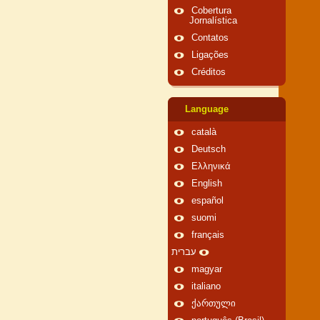
Cobertura
Jornalística
Contatos
Ligações
Créditos
Language
català
Deutsch
Ελληνικά
English
español
suomi
français
עברית
magyar
italiano
ქართული