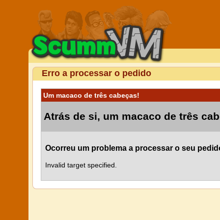
Erro a processar o pedido
Um macaco de três cabeças!
Atrás de si, um macaco de três ca
Ocorreu um problema a processar o seu pedid
Invalid target specified.