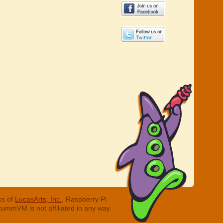
ks of
LucasArts, Inc.
. Raspberry Pi
cummVM is not affiliated in any way