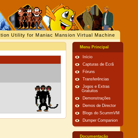
tion Utility for Maniac Mansion Virtual Machine
Menu Principal
Início
Capturas de Ecrã
Fóruns
Transferências
Jogos e Extras
Gratuitos
Demonstrações
Demos de Director
Blogs do ScummVM
Dumper Companion
Documentação