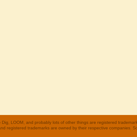
 Dig, LOOM, and probably lots of other things are registered trademar
 and registered trademarks are owned by their respective companies. S