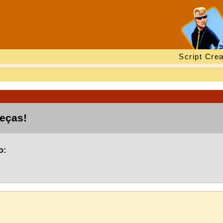
Script Crea
beças!
o: