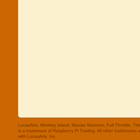
LucasArts, Monkey Island, Maniac Mansion, Full Throttle, The
is a trademark of Raspberry Pi Trading. All other trademarks
with LucasArts, Inc.