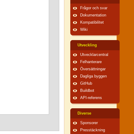
Frågor och svar
Dokumentation
Kompatibilitet
Wiki
Utveckling
Utvecklarcentral
Felhanterare
Översättningar
Dagliga byggen
GitHub
Buildbot
API-referens
Diverse
Sponsorer
Presstäckning