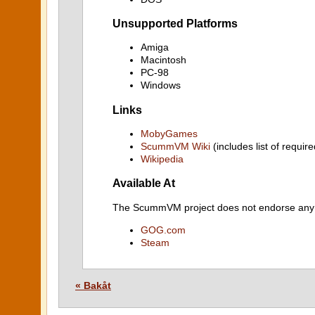
Unsupported Platforms
Amiga
Macintosh
PC-98
Windows
Links
MobyGames
ScummVM Wiki
(includes list of require
Wikipedia
Available At
The ScummVM project does not endorse any ind
GOG.com
Steam
« Bakåt