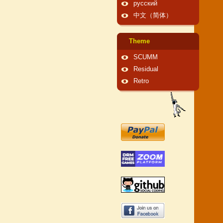
русский
中文（简体）
Theme
SCUMM
Residual
Retro