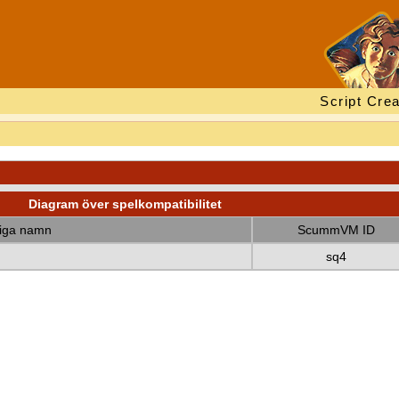
Script Crea
Diagram över spelkompatibilitet
diga namn
ScummVM ID
sq4