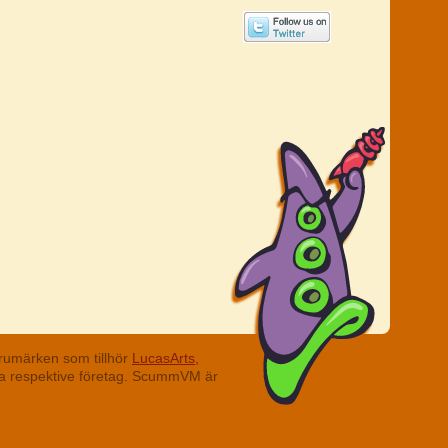
rumärken som tillhör
LucasArts,
ina respektive företag. ScummVM är