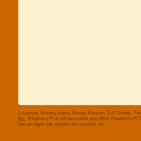
LucasArts, Monkey Island, Maniac Mansion, Full Throttle, T
Inc.
. Raspberry Pi är ett varumärke som tillhör Raspberry Pi
inte på något sätt anslutet till LucasArts, Inc.