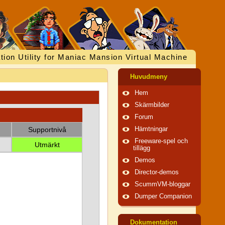
tion Utility for Maniac Mansion Virtual Machine
Huvudmeny
Hem
Skärmbilder
Forum
Supportnivå
Hämtningar
Freeware-spel och
Utmärkt
tillägg
Demos
Director-demos
ScummVM-bloggar
Dumper Companion
Dokumentation