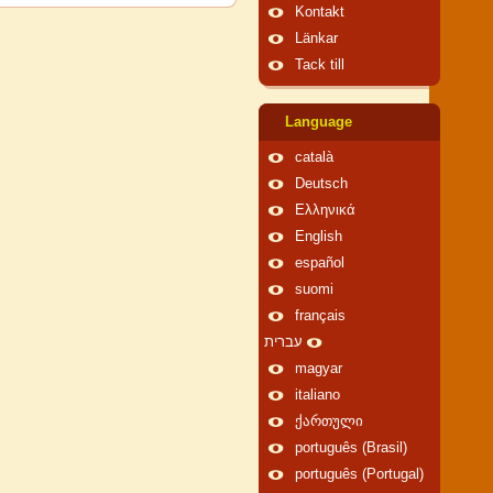
Kontakt
Länkar
Tack till
Language
català
Deutsch
Ελληνικά
English
español
suomi
français
עברית
magyar
italiano
ქართული
português (Brasil)
português (Portugal)