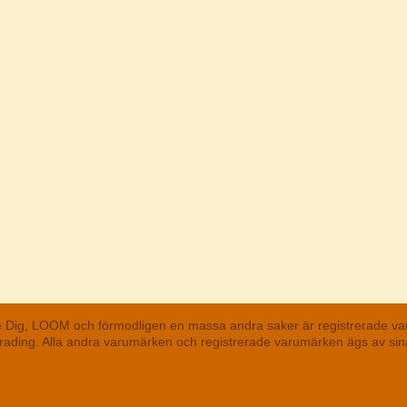
he Dig, LOOM och förmodligen en massa andra saker är registrerade va
 Trading. Alla andra varumärken och registrerade varumärken ägs av s