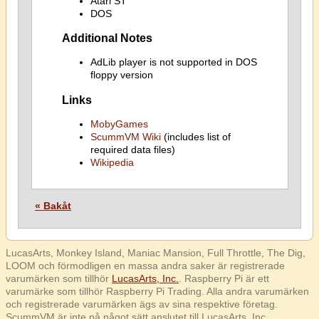
Atari ST
DOS
Additional Notes
AdLib player is not supported in DOS
floppy version
Links
MobyGames
ScummVM Wiki
(includes list of
required data files)
Wikipedia
« Bakåt
LucasArts, Monkey Island, Maniac Mansion, Full Throttle, The Dig,
LOOM och förmodligen en massa andra saker är registrerade
varumärken som tillhör
LucasArts, Inc.
. Raspberry Pi är ett
varumärke som tillhör Raspberry Pi Trading. Alla andra varumärken
och registrerade varumärken ägs av sina respektive företag.
ScummVM är inte på något sätt anslutet till LucasArts, Inc.