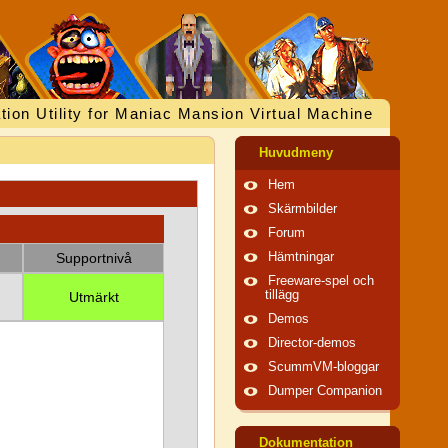
tion Utility for Maniac Mansion Virtual Machine
Huvudmeny
Hem
Skärmbilder
Forum
Supportnivå
Hämtningar
Freeware-spel och
tillägg
Utmärkt
Demos
Director-demos
ScummVM-bloggar
Dumper Companion
Dokumentation