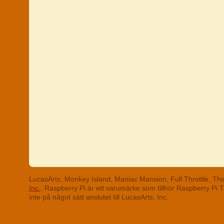
LucasArts, Monkey Island, Maniac Mansion, Full Throttle, T
Inc.
. Raspberry Pi är ett varumärke som tillhör Raspberry Pi
inte på något sätt anslutet till LucasArts, Inc.