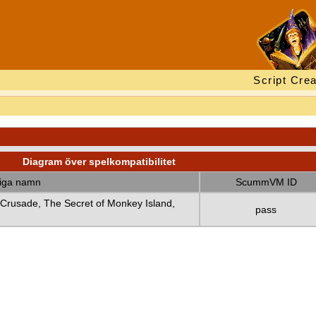
Script Crea
Diagram över spelkompatibilitet
diga namn
ScummVM ID
 Crusade, The Secret of Monkey Island,
pass