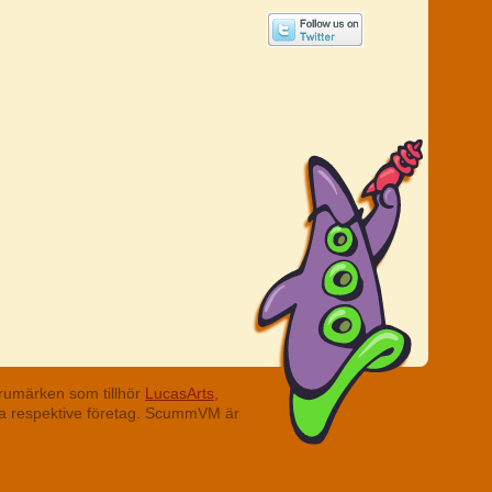
rumärken som tillhör
LucasArts,
ina respektive företag. ScummVM är