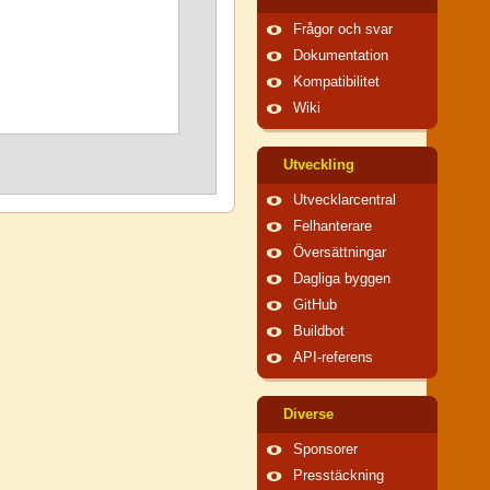
Frågor och svar
Dokumentation
Kompatibilitet
Wiki
Utveckling
Utvecklarcentral
Felhanterare
Översättningar
Dagliga byggen
GitHub
Buildbot
API-referens
Diverse
Sponsorer
Presstäckning