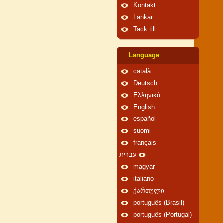
Kontakt
Länkar
Tack till
Language
català
Deutsch
Ελληνικά
English
español
suomi
français
עברית
magyar
italiano
ქართული
português (Brasil)
português (Portugal)