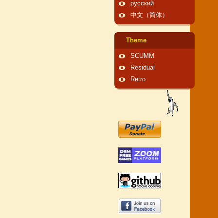
русский
中文（简体）
Theme
SCUMM
Residual
Retro