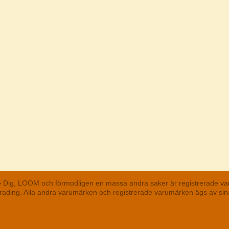
he Dig, LOOM och förmodligen en massa andra saker är registrerade va
 Trading. Alla andra varumärken och registrerade varumärken ägs av s