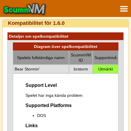
Kompatibilitet för 1.6.0
Detaljer om spelkompatibilitet
Diagram över spelkompatibilitet
ScummVM
Spelets fullständiga namn
Supportnivå
ID
Bear Stormin'
brstorm
Utmärkt
Support Level
Spelet har inga kända problem.
Supported Platforms
DOS
Links