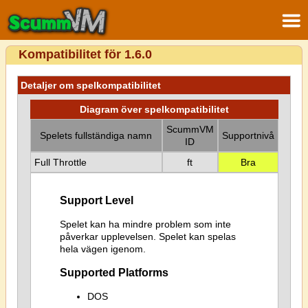
Kompatibilitet för 1.6.0
Detaljer om spelkompatibilitet
Diagram över spelkompatibilitet
ScummVM
Spelets fullständiga namn
Supportnivå
ID
Full Throttle
ft
Bra
Support Level
Spelet kan ha mindre problem som inte
påverkar upplevelsen. Spelet kan spelas
hela vägen igenom.
Supported Platforms
DOS