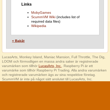
Links
MobyGames
ScummVM Wiki
(includes list of
required data files)
Wikipedia
« Bakåt
LucasArts, Monkey Island, Maniac Mansion, Full Throttle, The Dig,
LOOM och förmodligen en massa andra saker är registrerade
varumärken som tillhör
LucasArts, Inc.
. Raspberry Pi är ett
varumärke som tillhör Raspberry Pi Trading. Alla andra varumärken
och registrerade varumärken ägs av sina respektive företag.
ScummVM är inte på något sätt anslutet till LucasArts, Inc.