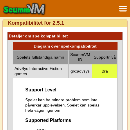
Kompatibilitet för 2.5.1
Detaljer om spelkompatibilitet
Diagram över spelkompatibilitet
ScummVM
Spelets fullständiga namn
Supportnivå
ID
AdvSys Interactive Fiction
glk:advsys
Bra
games
Support Level
Spelet kan ha mindre problem som inte
påverkar upplevelsen. Spelet kan spelas
hela vägen igenom.
Supported Platforms