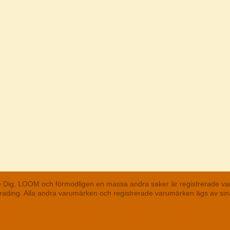
he Dig, LOOM och förmodligen en massa andra saker är registrerade va
 Trading. Alla andra varumärken och registrerade varumärken ägs av s