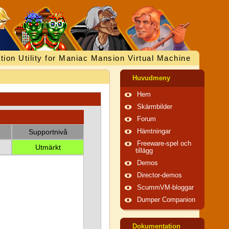
tion Utility for Maniac Mansion Virtual Machine
Huvudmeny
Hem
Skärmbilder
Forum
Supportnivå
Hämtningar
Freeware-spel och
Utmärkt
tillägg
Demos
Director-demos
ScummVM-bloggar
Dumper Companion
Dokumentation