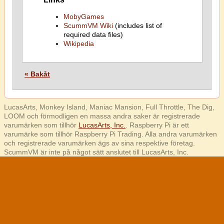
MobyGames
ScummVM Wiki
(includes list of
required data files)
Wikipedia
« Bakåt
LucasArts, Monkey Island, Maniac Mansion, Full Throttle, The Dig,
LOOM och förmodligen en massa andra saker är registrerade
varumärken som tillhör
LucasArts, Inc.
. Raspberry Pi är ett
varumärke som tillhör Raspberry Pi Trading. Alla andra varumärken
och registrerade varumärken ägs av sina respektive företag.
ScummVM är inte på något sätt anslutet till LucasArts, Inc.