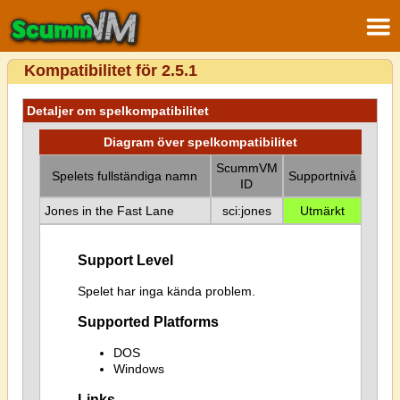
Kompatibilitet för 2.5.1
Detaljer om spelkompatibilitet
Diagram över spelkompatibilitet
ScummVM
Spelets fullständiga namn
Supportnivå
ID
Jones in the Fast Lane
sci:jones
Utmärkt
Support Level
Spelet har inga kända problem.
Supported Platforms
DOS
Windows
Links