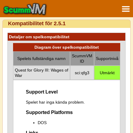
Kompatibilitet för 2.5.1
Detaljer om spelkompatibilitet
Diagram över spelkompatibilitet
ScummVM
Spelets fullständiga namn
Supportnivå
ID
Quest for Glory III: Wages of
sci:qfg3
Utmärkt
War
Support Level
Spelet har inga kända problem.
Supported Platforms
DOS
Links