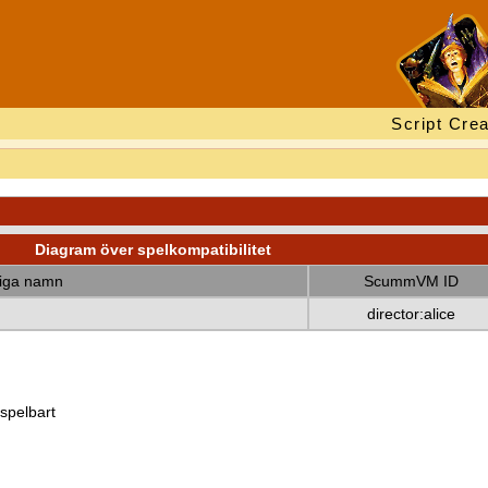
Script Crea
Diagram över spelkompatibilitet
diga namn
ScummVM ID
director:alice
 spelbart