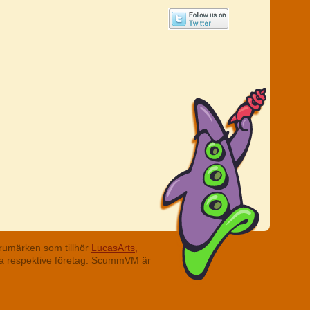
rumärken som tillhör
LucasArts,
ina respektive företag. ScummVM är