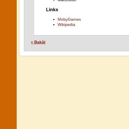
Links
MobyGames
Wikipedia
« Bakåt