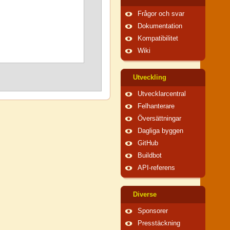
Frågor och svar
Dokumentation
Kompatibilitet
Wiki
Utveckling
Utvecklarcentral
Felhanterare
Översättningar
Dagliga byggen
GitHub
Buildbot
API-referens
Diverse
Sponsorer
Presstäckning