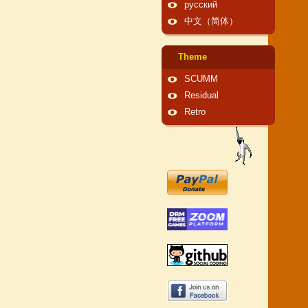
русский
中文（简体）
Theme
SCUMM
Residual
Retro