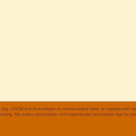
he Dig, LOOM och förmodligen en massa andra saker är registrerade va
 Trading. Alla andra varumärken och registrerade varumärken ägs av s