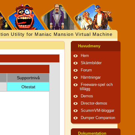
tion Utility for Maniac Mansion Virtual Machine
Huvudmeny
Hem
Skärmbilder
Forum
Supportnivå
Hämtningar
Freeware-spel och
Otestat
tillägg
Demos
Director-demos
ScummVM-bloggar
Dumper Companion
Dokumentation