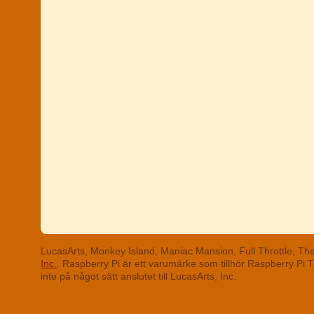
LucasArts, Monkey Island, Maniac Mansion, Full Throttle, T
Inc.
. Raspberry Pi är ett varumärke som tillhör Raspberry Pi
inte på något sätt anslutet till LucasArts, Inc.