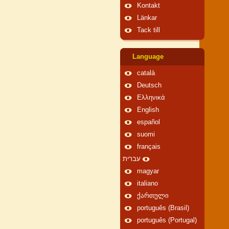
Kontakt
Länkar
Tack till
Language
català
Deutsch
Ελληνικά
English
español
suomi
français
עברית
magyar
italiano
ქართული
português (Brasil)
português (Portugal)