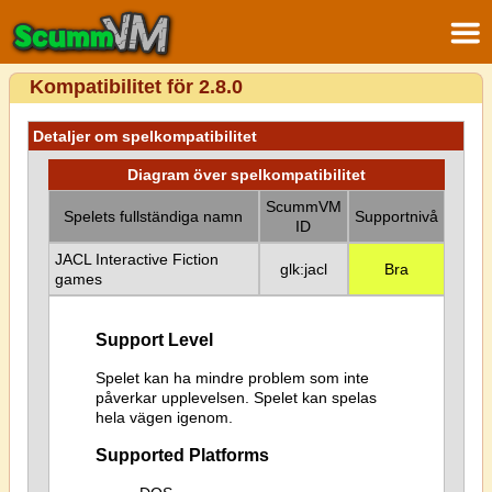
Kompatibilitet för 2.8.0
Detaljer om spelkompatibilitet
Diagram över spelkompatibilitet
ScummVM
Spelets fullständiga namn
Supportnivå
ID
JACL Interactive Fiction
glk:jacl
Bra
games
Support Level
Spelet kan ha mindre problem som inte
påverkar upplevelsen. Spelet kan spelas
hela vägen igenom.
Supported Platforms