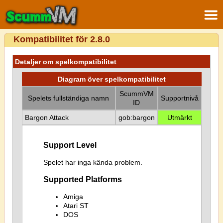
Kompatibilitet för 2.8.0
Detaljer om spelkompatibilitet
Diagram över spelkompatibilitet
ScummVM
Spelets fullständiga namn
Supportnivå
ID
Bargon Attack
gob:bargon
Utmärkt
Support Level
Spelet har inga kända problem.
Supported Platforms
Amiga
Atari ST
DOS