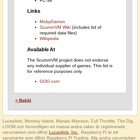
PC-98
Links
MobyGames
ScummVM Wiki
(includes list of
required data files)
Wikipedia
Available At
The ScummVM project does not endorse
any individual supplier of games. This list is
for reference purposes only.
GOG.com
« Bakåt
LucasArts, Monkey Island, Maniac Mansion, Full Throttle, The Dig,
LOOM och förmodligen en massa andra saker är registrerade
varumärken som tillhör
LucasArts, Inc.
. Raspberry Pi är ett
varumärke som tillhör Raspberry Pi Trading. Alla andra varumärken