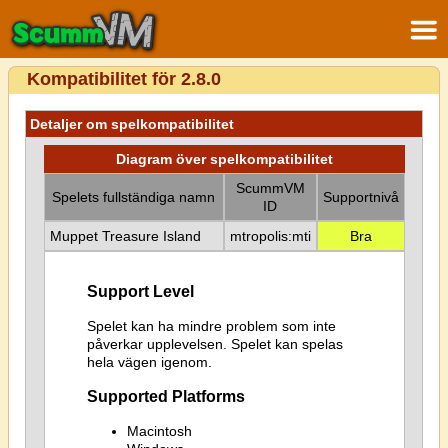
Kompatibilitet för 2.8.0
Detaljer om spelkompatibilitet
Diagram över spelkompatibilitet
ScummVM
Spelets fullständiga namn
Supportnivå
ID
Muppet Treasure Island
mtropolis:mti
Bra
Support Level
Spelet kan ha mindre problem som inte
påverkar upplevelsen. Spelet kan spelas
hela vägen igenom.
Supported Platforms
Macintosh