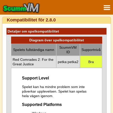
Kompatibilitet för 2.8.0
Detaljer om spelkompatibilitet
Diagram över spelkompatibilitet
ScummVM
Spelets fullständiga namn
Supportnivå
ID
Red Comrades 2: For the
petka:petka2
Bra
Great Justice
Support Level
Spelet kan ha mindre problem som inte
påverkar upplevelsen. Spelet kan spelas
hela vägen igenom.
Supported Platforms