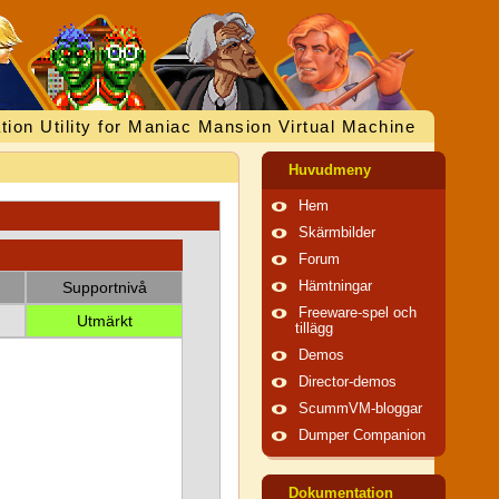
tion Utility for Maniac Mansion Virtual Machine
Huvudmeny
Hem
Skärmbilder
Forum
Supportnivå
Hämtningar
Freeware-spel och
Utmärkt
tillägg
Demos
Director-demos
ScummVM-bloggar
Dumper Companion
Dokumentation