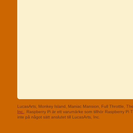
LucasArts, Monkey Island, Maniac Mansion, Full Throttle, T
Inc.
. Raspberry Pi är ett varumärke som tillhör Raspberry Pi
inte på något sätt anslutet till LucasArts, Inc.