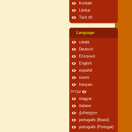
Kontakt
Länkar
Tack till
Language
català
Deutsch
Ελληνικά
English
español
suomi
français
עברית
magyar
italiano
ქართული
português (Brasil)
português (Portugal)