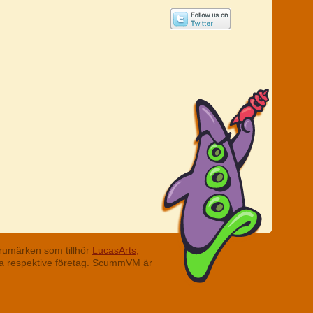
rumärken som tillhör
LucasArts,
ina respektive företag. ScummVM är