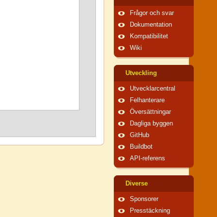
Frågor och svar
Dokumentation
Kompatibilitet
Wiki
Utveckling
Utvecklarcentral
Felhanterare
Översättningar
Dagliga byggen
GitHub
Buildbot
API-referens
Diverse
Sponsorer
Presstäckning