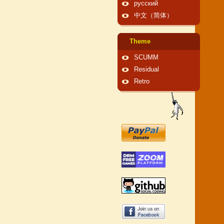
русский
中文（简体）
Theme
SCUMM
Residual
Retro