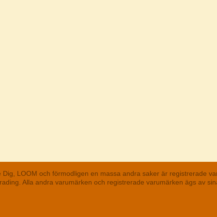
he Dig, LOOM och förmodligen en massa andra saker är registrerade va
 Trading. Alla andra varumärken och registrerade varumärken ägs av s