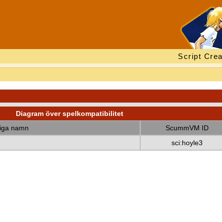
Script Crea
Diagram över spelkompatibilitet
diga namn
ScummVM ID
sci:hoyle3