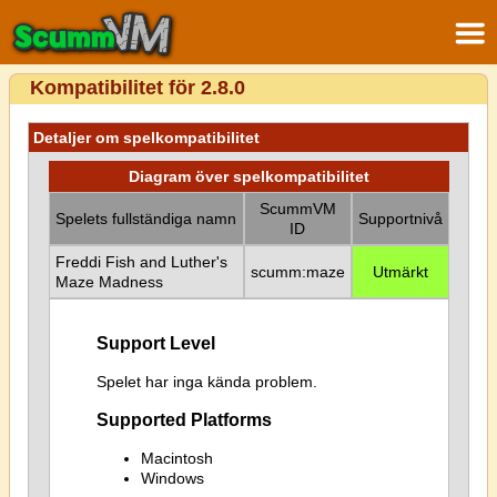
Kompatibilitet för 2.8.0
Detaljer om spelkompatibilitet
Diagram över spelkompatibilitet
ScummVM
Spelets fullständiga namn
Supportnivå
ID
Freddi Fish and Luther's
scumm:maze
Utmärkt
Maze Madness
Support Level
Spelet har inga kända problem.
Supported Platforms
Macintosh
Windows