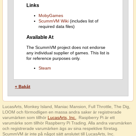
Links
MobyGames
ScummVM Wiki
(includes list of
required data files)
Available At
The ScummVM project does not endorse
any individual supplier of games. This list is
for reference purposes only.
Steam
« Bakåt
LucasArts, Monkey Island, Maniac Mansion, Full Throttle, The Dig,
LOOM och förmodligen en massa andra saker är registrerade
varumärken som tillhör
LucasArts, Inc.
. Raspberry Pi är ett
varumärke som tillhör Raspberry Pi Trading. Alla andra varumärken
och registrerade varumärken ägs av sina respektive företag.
ScummVM är inte på något sätt anslutet till LucasArts, Inc.