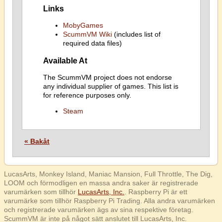
Links
MobyGames
ScummVM Wiki
(includes list of
required data files)
Available At
The ScummVM project does not endorse
any individual supplier of games. This list is
for reference purposes only.
Steam
« Bakåt
LucasArts, Monkey Island, Maniac Mansion, Full Throttle, The Dig,
LOOM och förmodligen en massa andra saker är registrerade
varumärken som tillhör
LucasArts, Inc.
. Raspberry Pi är ett
varumärke som tillhör Raspberry Pi Trading. Alla andra varumärken
och registrerade varumärken ägs av sina respektive företag.
ScummVM är inte på något sätt anslutet till LucasArts, Inc.