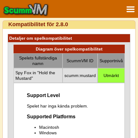
Kompatibilitet för 2.8.0
Detaljer om spelkompatibilitet
Diagram över spelkompatibilitet
Spelets fullständiga
ScummVM ID
Supportnivå
namn
Spy Fox in "Hold the
scumm:mustard
Utmärkt
Mustard"
Support Level
Spelet har inga kända problem.
Supported Platforms
Macintosh
Windows