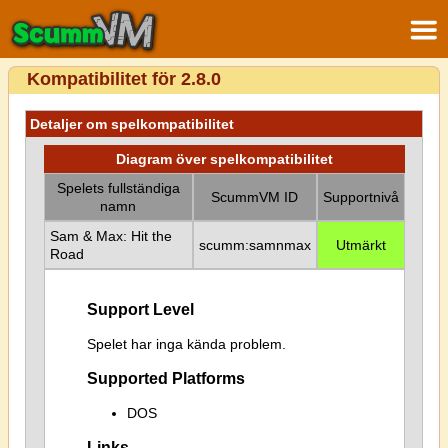
Kompatibilitet för 2.8.0
Detaljer om spelkompatibilitet
Diagram över spelkompatibilitet
Spelets fullständiga
ScummVM ID
Supportnivå
namn
Sam & Max: Hit the
scumm:samnmax
Utmärkt
Road
Support Level
Spelet har inga kända problem.
Supported Platforms
DOS
Links