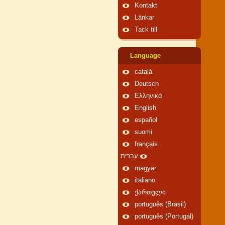
Kontakt
Länkar
Tack till
Language
català
Deutsch
Ελληνικά
English
español
suomi
français
עברית
magyar
italiano
ქართული
português (Brasil)
português (Portugal)