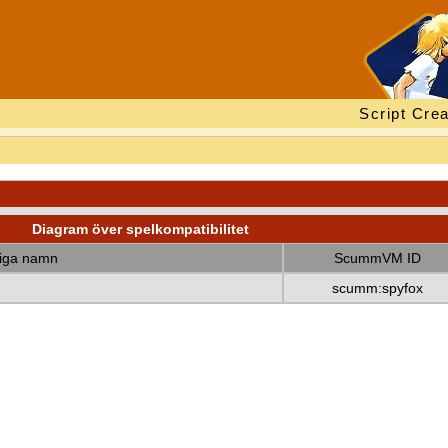
Script Crea
Diagram över spelkompatibilitet
diga namn
ScummVM ID
scumm:spyfox