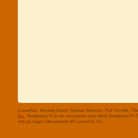
LucasArts, Monkey Island, Maniac Mansion, Full Throttle, T
Inc.
. Raspberry Pi är ett varumärke som tillhör Raspberry Pi
inte på något sätt anslutet till LucasArts, Inc.