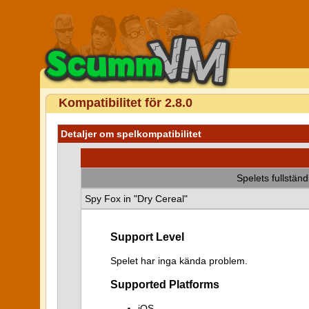
Kompatibilitet för 2.8.0
Detaljer om spelkompatibilitet
Spelets fullstän
Spy Fox in "Dry Cereal"
Support Level
Spelet har inga kända problem.
Supported Platforms
iOS