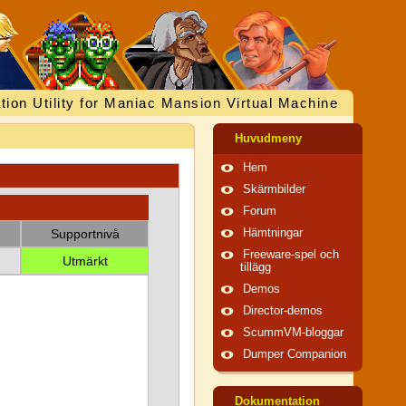
tion Utility for Maniac Mansion Virtual Machine
Huvudmeny
Hem
Skärmbilder
Forum
Supportnivå
Hämtningar
Freeware-spel och
Utmärkt
tillägg
Demos
Director-demos
ScummVM-bloggar
Dumper Companion
Dokumentation