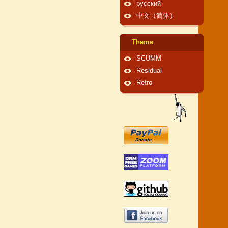
русский
中文（简体）
Theme
SCUMM
Residual
Retro