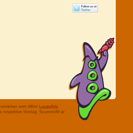
rumärken som tillhör
LucasArts,
ina respektive företag. ScummVM är