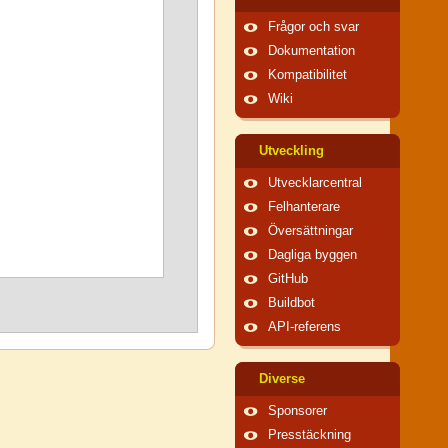
Frågor och svar
Dokumentation
Kompatibilitet
Wiki
Utveckling
Utvecklarcentral
Felhanterare
Översättningar
Dagliga byggen
GitHub
Buildbot
API-referens
Diverse
Sponsorer
Presstäckning