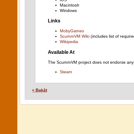
Macintosh
Windows
Links
MobyGames
ScummVM Wiki
(includes list of require
Wikipedia
Available At
The ScummVM project does not endorse any ind
Steam
« Bakåt