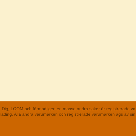
he Dig, LOOM och förmodligen en massa andra saker är registrerade va
 Trading. Alla andra varumärken och registrerade varumärken ägs av s