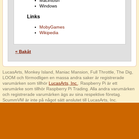
Macintosh
Windows
Links
MobyGames
Wikipedia
« Bakåt
LucasArts, Monkey Island, Maniac Mansion, Full Throttle, The Dig,
LOOM och förmodligen en massa andra saker är registrerade
varumärken som tillhör
LucasArts, Inc.
. Raspberry Pi är ett
varumärke som tillhör Raspberry Pi Trading. Alla andra varumärken
och registrerade varumärken ägs av sina respektive företag.
ScummVM är inte på något sätt anslutet till LucasArts, Inc.