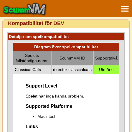
Kompatibilitet för DEV
Detaljer om spelkompatibilitet
Diagram över spelkompatibilitet
Spelets
ScummVM ID
Supportnivå
fullständiga namn
Classical Cats
director:classicalcats
Utmärkt
Support Level
Spelet har inga kända problem.
Supported Platforms
Macintosh
Links