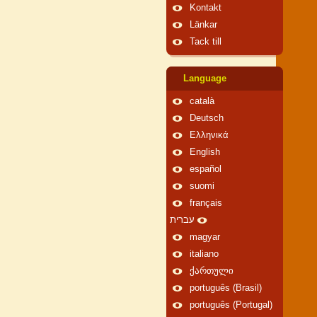
Kontakt
Länkar
Tack till
Language
català
Deutsch
Ελληνικά
English
español
suomi
français
עברית
magyar
italiano
ქართული
português (Brasil)
português (Portugal)