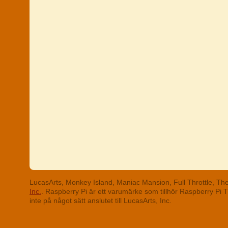
LucasArts, Monkey Island, Maniac Mansion, Full Throttle, T
Inc.
. Raspberry Pi är ett varumärke som tillhör Raspberry Pi
inte på något sätt anslutet till LucasArts, Inc.