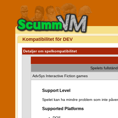
Kompatibilitet för DEV
Detaljer om spelkompatibilitet
Spelets fullstän
AdvSys Interactive Fiction games
Support Level
Spelet kan ha mindre problem som inte påver
Supported Platforms
DOS