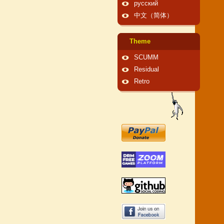
русский
中文（简体）
Theme
SCUMM
Residual
Retro