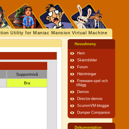
tion Utility for Maniac Mansion Virtual Machine
Huvudmeny
Hem
Skärmbilder
Forum
Supportnivå
Hämtningar
Freeware-spel och
Bra
tillägg
Demos
Director-demos
ScummVM-bloggar
Dumper Companion
Dokumentation