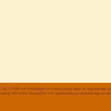
he Dig, LOOM och förmodligen en massa andra saker är registrerade va
 Trading. Alla andra varumärken och registrerade varumärken ägs av s