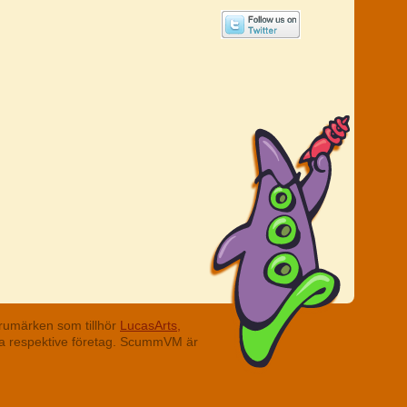
rumärken som tillhör
LucasArts,
ina respektive företag. ScummVM är