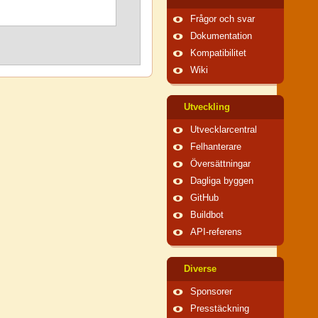
Frågor och svar
Dokumentation
Kompatibilitet
Wiki
Utveckling
Utvecklarcentral
Felhanterare
Översättningar
Dagliga byggen
GitHub
Buildbot
API-referens
Diverse
Sponsorer
Presstäckning