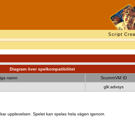
Script Crea
Diagram över spelkompatibilitet
diga namn
ScummVM ID
glk:advsys
kar upplevelsen. Spelet kan spelas hela vägen igenom.