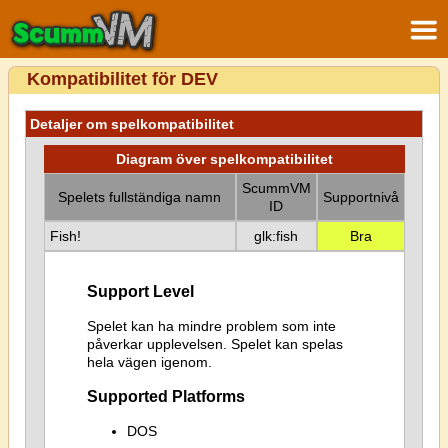
Kompatibilitet för DEV
Detaljer om spelkompatibilitet
Diagram över spelkompatibilitet
ScummVM
Spelets fullständiga namn
Supportnivå
ID
Fish!
glk:fish
Bra
Support Level
Spelet kan ha mindre problem som inte
påverkar upplevelsen. Spelet kan spelas
hela vägen igenom.
Supported Platforms
DOS