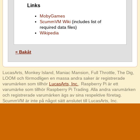
Links
MobyGames
ScummVM Wiki
(includes list of
required data files)
Wikipedia
« Bakåt
LucasArts, Monkey Island, Maniac Mansion, Full Throttle, The Dig,
LOOM och förmodligen en massa andra saker är registrerade
varumärken som tillhör
LucasArts, Inc.
. Raspberry Pi är ett
varumärke som tillhör Raspberry Pi Trading. Alla andra varumärken
och registrerade varumärken ägs av sina respektive företag.
ScummVM är inte på något sätt anslutet till LucasArts, Inc.