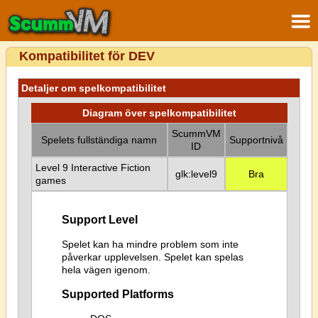
Kompatibilitet för DEV
Detaljer om spelkompatibilitet
Diagram över spelkompatibilitet
ScummVM
Spelets fullständiga namn
Supportnivå
ID
Level 9 Interactive Fiction
glk:level9
Bra
games
Support Level
Spelet kan ha mindre problem som inte
påverkar upplevelsen. Spelet kan spelas
hela vägen igenom.
Supported Platforms